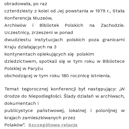
obradowała, po raz
czterdziesty z kolei od Jej powstania w 1979 r., Stała
Konferencja Muzeów,
Archiwów i Bibliotek Polskich na Zachodzie.
Uczestnicy, zrzeszeni w ponad
dwudziestu instytucjach polskich poza granicami
Kraju działających na 3
kontynentach opiekujących się polskim
dziedzictwem, spotkali się w tym roku w Bibliotece
Polskiej w Paryżu
obchodzącej w tym roku 180 rocznicę istnienia.
Temat tegorocznej konferencji był następujący: „W
drodze do Niepodległości. Ślady działań w archiwach,
dokumentach i
publicystyce państwowej, lokalnej i polonijnej w
krajach zamieszkiwanych przez
Polaków”.
Szczegółowa relacja