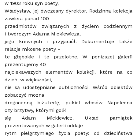
w 1903 roku syn poety,
Władysław, jej ówczesny dyrektor. Rodzinna kolekcja
zawiera ponad 100
przedmiotów związanych z życiem codziennym
i twórczym Adama Mickiewicza,
jego krewnych i przyjaciół. Dokumentuje także
relacje miłosne poety –
te głębokie i te przelotne. W poniższej galerii
prezentujemy 40
najciekawszych elementów kolekcji, które na co
dzień, w większości,
nie są udostępniane publiczności. Wśród obiektów
zobaczyć można
drogocenną biżuterię, pukiel włosów Napoleona
czy brzytwy, którymi golił
się Adam Mickiewicz. Układ pamiątek
prezentowanych w galerii oddaje
rytm pielgrzymiego życia poety: od dzieciństwa