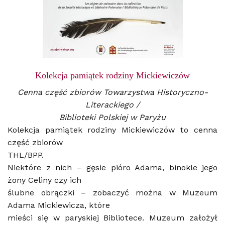
Kolekcja pamiątek rodziny Mickiewiczów
Cenna część zbiorów Towarzystwa Historyczno-
Literackiego /
Biblioteki Polskiej w Paryżu
Kolekcja pamiątek rodziny Mickiewiczów to cenna
część zbiorów
THL/BPP.
Niektóre z nich – gęsie pióro Adama, binokle jego
żony Celiny czy ich
ślubne obrączki – zobaczyć można w Muzeum
Adama Mickiewicza, które
mieści się w paryskiej Bibliotece. Muzeum założył