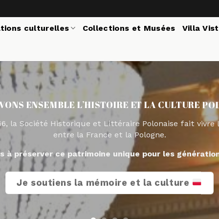
tions culturelles
Collections et Musées
Villa Vis
LA CULTURE POLONAISE
lonaise fait vivre le dialogue
gne.
ur les générations futures.
a culture