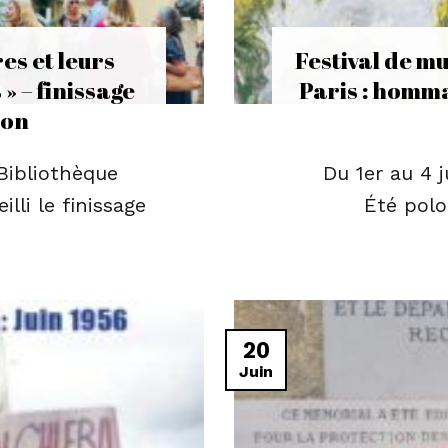
es et leurs
Festival de mu
 – finissage
Paris : homm
ion
 Bibliothèque
Du 1er au 4 jui
lli le finissage
Été polon
20
Juin