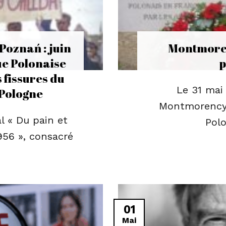
 Poznań : juin
Montmoren
que Polonaise
p
s fissures du
Le 31 mai 
Pologne
Montmorency l
l « Du pain et
Polo
1956 », consacré
01
Mai