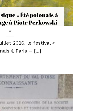
sique « Été polonais à
age à Piotr Perkowski
»
llet 2026, le festival «
ais à Paris – [...]