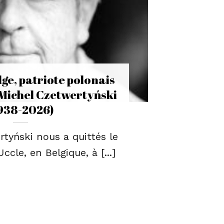
ge, patriote polonais
Michel Czetwertyński
938-2026)
tyński nous a quittés le
Uccle, en Belgique, à [...]