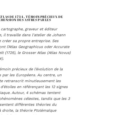
ATLAS DE 1734 , TÉMOIN PRÉCIEUX DE
HENSION DES ASTRES PAR LES
 cartographe, graveur et éditeur
, il travaille dans l’atelier de Johann
créer sa propre entreprise. Ses
ont l’Atlas Geographicus oder Accurate
t (1725), le Grosser Atlas (Atlas Novus)
4).
émoin précieux de l’évolution de la
 par les Européens. Au centre, un
te retranscrit minutieusement les
d’étoiles en référençant les 12 signes
iaque. Autour, 4 schémas tentent
s phénomènes célestes, tandis que les 3
entent différentes théories du
 droite, la théorie Ptolémaïque