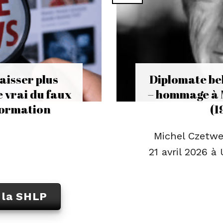
aisser plus
Diplomate bel
 vrai du faux
– hommage à 
nformation
(1
Michel Czetwer
21 avril 2026 à 
e la SHLP