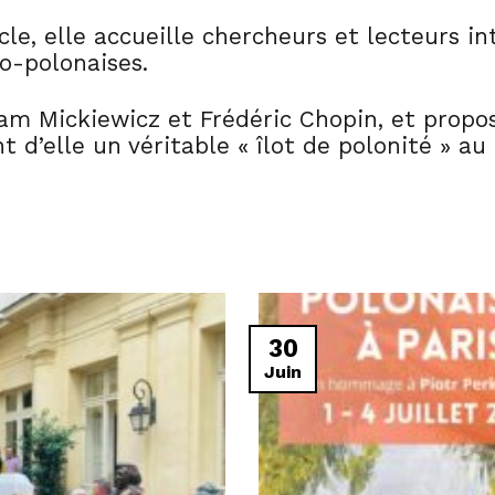
e, elle accueille chercheurs et lecteurs int
co-polonaises.
dam Mickiewicz et Frédéric Chopin, et propo
nt d’elle un véritable « îlot de polonité » au
30
Juin