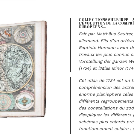
COLLECTIONS SHLP/IBPP – 
L’ÉVOLUTION DE LA COMPRÉ
EUROPÉENS…
Fait par Matthäus Seutter,
allemand. Fils d’un orfèvre
Baptiste Homann avant de 
travaux les plus connus s
Vorstellung der ganzen Wel
(1734) et l’Atlas Minor (174
Cet atlas de 1734 est un t
compréhension des astres
énorme planisphère céles
différents regroupements 
des constellations du zod
d’expliquer les différent
schémas plus colorés prés
fonctionnement solaire : à