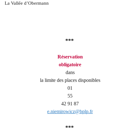
La Vallée d’Obermann
***
Réservation
obligatoire
dans
la limite des places disponibles
01
55
42 91 87
e.niemirowicz@bplp.fr
***