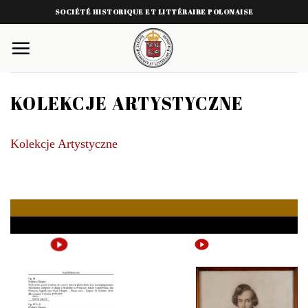
Skip
SOCIÉTÉ HISTORIQUE ET LITTÉRAIRE POLONAISE
to
content
KOLEKCJE ARTYSTYCZNE
Kolekcje Artystyczne
Lista chopinianów
Ilustracje