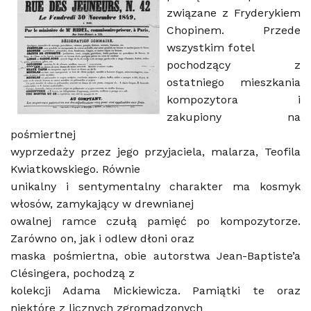
związane z Fryderykiem
Chopinem. Przede
wszystkim fotel
pochodzący z
ostatniego mieszkania
kompozytora i
zakupiony na
pośmiertnej
wyprzedaży przez jego przyjaciela, malarza, Teofila
Kwiatkowskiego. Równie
unikalny i sentymentalny charakter ma kosmyk
włosów, zamykający w drewnianej
owalnej ramce czułą pamięć po kompozytorze.
Zarówno on, jak i odlew dłoni oraz
maska pośmiertna, obie autorstwa Jean-Baptiste’a
Clésingera, pochodzą z
kolekcji Adama Mickiewicza. Pamiątki te oraz
niektóre z licznych zgromadzonych