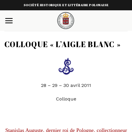
Skip
SOCIÉTÉ HISTORIQUE ET LITTÉRAIRE POLONAISE
to
content
COLLOQUE « L’AIGLE BLANC »
28 – 29 – 30 avril 2011
Colloque
L’Aigle Blanc
Stanislas Auguste, dernier roi de Pologne, collectionneur