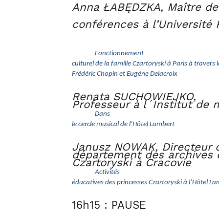
Anna ŁABĘDZKA, Maître de
conférences à l’Université 
Fonctionnement
culturel de la famille Czartoryski à Paris à traver
Frédéric Chopin et Eugène Delacroix
Renata SUCHOWIEJKO,
Professeur à l´Institut de 
Dans
le cercle musical de l’Hôtel Lambert
Janusz NOWAK, Directeur 
département des archives e
Czartoryski à Cracovie
Activités
éducatives des princesses Czartoryski à l’Hôtel L
16h15 : PAUSE