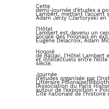
Cette
demi-journée d’études a pou
Lambert, mettant l’accent s
Adam Jerzy Czartoryski en 
l’Hôtel
Lambert est devenu un centr
sociale des Polonais en exi
Eugène Delacroix, Adam Mi
Honoré
de Balzac, l’Hôtel Lambert 
et intellectuels entre l’élit
siècle.
Journée
d’études organisée par l’Ins
Littéraire Polonaise/Bibliot
l’Association du Paris Hist
autour de l’exposition « Pol
Cité nationale de l’histoire