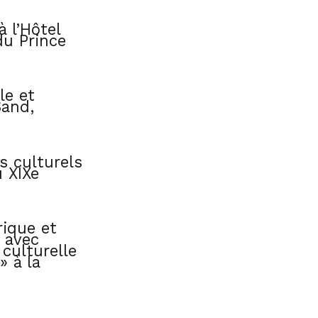
 l’Hôtel
du Prince
le et
Sand,
s culturels
u XIXe
rique et
n avec
culturelle
» à la