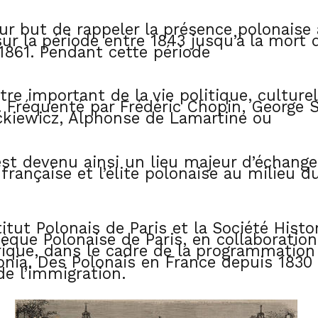
r but de rappeler la présence polonaise à
ur la période entre 1843 jusqu’à la mort 
1861. Pendant cette période
e important de la vie politique, culturel
l. Fréquenté par Frédéric Chopin, George 
ckiewicz, Alphonse de Lamartine ou
est devenu ainsi un lieu majeur d’échange
e française et l’élite polonaise au milieu d
titut Polonais de Paris et la Société Histo
hèque Polonaise de Paris, en collaboratio
orique, dans le cadre de la programmation 
onia. Des Polonais en France depuis 1830 
 de l’immigration.