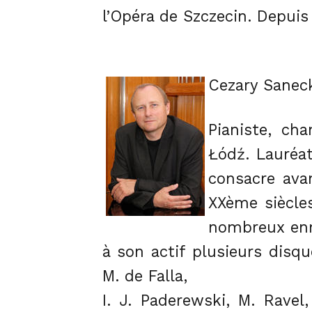
l’Opéra de Szczecin. Depuis 
Cezary Sanec
Pianiste, ch
Łódź. Lauréa
consacre ava
XXème siècles
nombreux enre
à son actif plusieurs disq
M. de Falla,
I. J. Paderewski, M. Rave