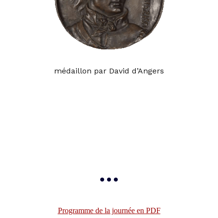
médaillon par David d’Angers
à l’occasion du 197e anniversaire de la mort
du général Tadeusz Kościuszko
et du 178e anniversaire de la construction du
monument élevé à sa mémoire à Montigny-
sur-Loing
•••
Programme de la journée en PDF