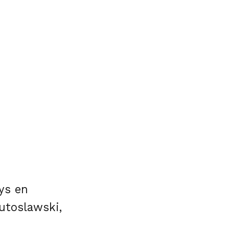
ys en
utoslawski,