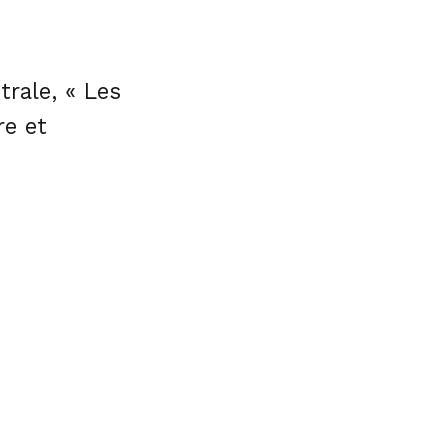
rale, « Les
re et