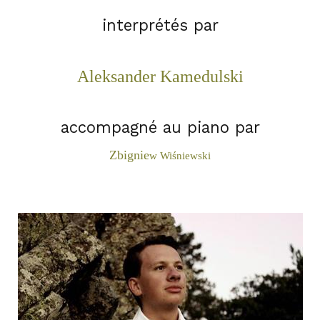
interprétés par
Aleksand
er Ka
medulski
accompagné au piano par
Z
bignie
w Wiśniewski