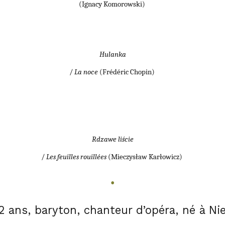
(Ignacy Komorowski)
Hulanka
/
La noce
(Frédéric Chopin)
Rdzawe liście
/
Les feuilles rouillées
(Mieczysław Karłowicz)
•
 ans, baryton, chanteur d’opéra, né à Ni