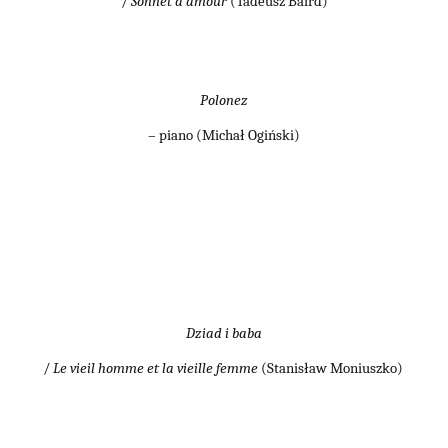
/
Sonnet d’amour
(Tadeusz Baird)
Polonez
– piano (Michał Ogiński)
Dziad i baba
/
Le vieil homme et la vieille femme
(Stanisław Moniuszko)