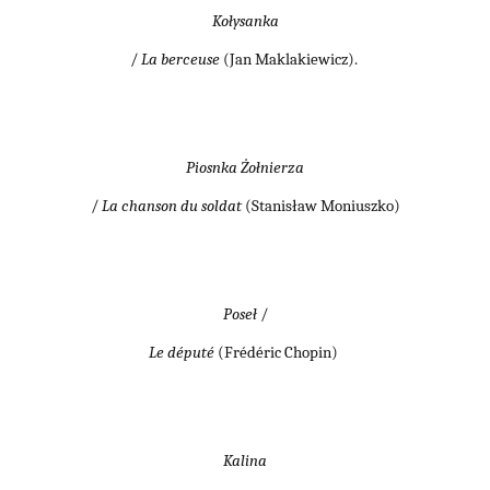
Kołysanka
/
La berceuse
(Jan Maklakiewicz).
Piosnka Żołnierza
/
La chanson du soldat
(Stanisław Moniuszko)
Poseł
/
Le député
(Frédéric Chopin)
Kalina