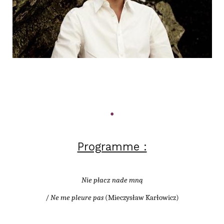
•
Programme :
Nie płacz nade mną
/
Ne me pleure pas
(Mieczysław Karłowicz)