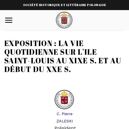
Skip
SOCIÉTÉ HISTORIQUE ET LITTÉRAIRE POLONAISE
to
content
EXPOSITION : LA VIE
QUOTIDIENNE SUR L’ILE
SAINT-LOUIS AU XIXE S. ET AU
DÉBUT DU XXE S.
C. Pierre
ZALESKI
Président