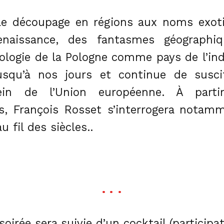
, le découpage en régions aux noms exot
Renaissance, des fantasmes géographi
logie de la Pologne comme pays de l’indéf
jusqu’à nos jours et continue de susc
ein de l’Union européenne. À part
rs, François Rosset s’interrogera notam
 fil des siècles..
•
•
•
soirée sera suivie d’un cocktail (participa