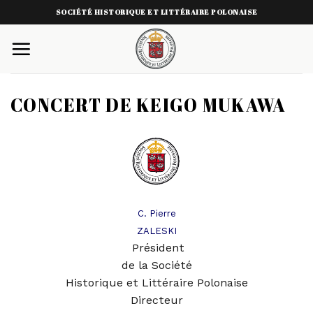
Skip
SOCIÉTÉ HISTORIQUE ET LITTÉRAIRE POLONAISE
to
content
CONCERT DE KEIGO MUKAWA
C. Pierre
ZALESKI
Président
de la Société
Historique et Littéraire Polonaise
Directeur