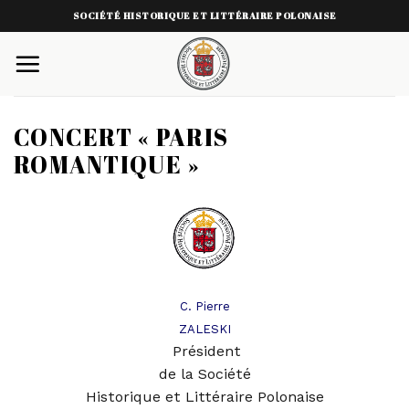
Skip
SOCIÉTÉ HISTORIQUE ET LITTÉRAIRE POLONAISE
to
content
CONCERT « PARIS
ROMANTIQUE »
C. Pierre
ZALESKI
Président
de la Société
Historique et Littéraire Polonaise