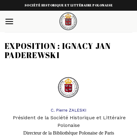
Skip
SOCIÉTÉ HISTORIQUE ET LITTÉRAIRE POLONAISE
to
content
EXPOSITION : IGNACY JAN
PADEREWSKI
C. Pierre ZALESKI
Président de la Société Historique et Littéraire
Polonaise
Directeur de la Bibliothèque Polonaise de Pari
s