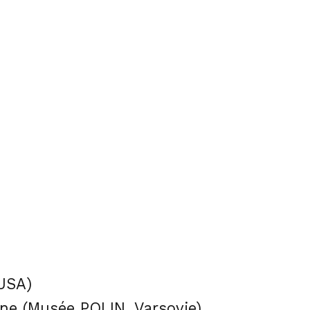
(USA)
gne (Musée POLIN, Varsovie)